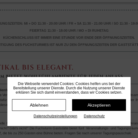
NGSZEITEN: MI + DO 11:30 - 20:00 UHR / FR + SA 11:30 - 21:00 UHR / SO 11:30 - 19:
FEIERTAG 11:30 - 18:00 UHR / MO + DI RUHETAG
KÜCHENSCHLUSS IST IMMER EINE STUNDE VOR ENDE DER ÖFFNUNGSZEITEN.
HTIGUNG DES FUCHSTURMES IST NUR ZU DEN ÖFFNUNGSZEITEN DER GASTSTÄT
IKAL BIS ELEGANT.
M BIETET WOHLFÜHLAMBIENTE FÜR JEDEN ANLASS
Die Webseite verwendet Cookies: Cookies helfen uns bei der
Bereitstellung unserer Dienste. Durch die Nutzung unserer Dienste
ienfeiern
erklären Sie sich damit einverstanden, dass wir Cookies setzen.
e Veranstaltung? Klar, einen schönen Anlass, einen passenden Ort zum Feiern, unterhalt­
 dafür sorgen, dass alles klappt. Der Fuchsturm ist dafür immer eine gute Adresse. Jeder I
Ablehnen
Akzeptieren
esen zu Ihrer vollsten Zufriedenheit zu erfüllen.
Datenschutz­einstellungen
Datenschutz
elle Organisation, zuvorkommender Service und rei­bungslose Durchführung einer Veranst
nicht? Gibt’s nicht!‘‘ Die Fuchsturm Gaststätte bietet fünf Veranstaltungs- und Tagungsräume v
2, die bis zu 250 Gästen eine Bühne bieten. Fragen Sie nach unserer Tagungspauschale.