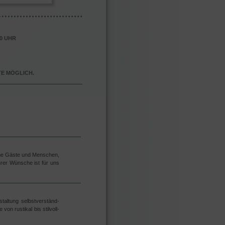
00 UHR
TE MÖGLICH.
same Gäste und Menschen,
hrer Wünsche ist für uns
altung selbstver­ständ­
on rustikal bis stilvoll-