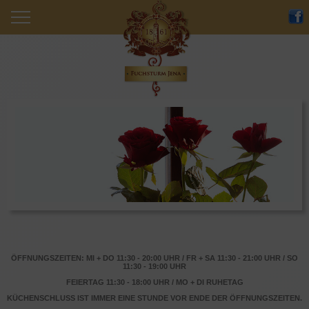
Nachlese
Angebot
Restaurant
Wir
Event
Übernachten
Anfrage
Catering
Historie
Anfahrt
Veranstaltungen & Angebote
Partner
ÖFFNUNGSZEITEN: MI + DO 11:30 - 20:00 UHR / FR + SA 11:30 - 21:00 UHR / SO
11:30 - 19:00 UHR
FEIERTAG 11:30 - 18:00 UHR / MO + DI RUHETAG
KÜCHENSCHLUSS IST IMMER EINE STUNDE VOR ENDE DER ÖFFNUNGSZEITEN.