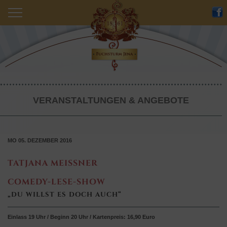
Nachlese
Angebot
Restaurant
Wir
Event
Übernachten
Anfrage
Catering
Historie
Anfahrt
VERANSTALTUNGEN & ANGEBOTE
Veranstaltungen & Angebote
Partner
MO 05. DEZEMBER 2016
TATJANA MEISSNER
COMEDY-LESE-SHOW
„DU WILLST ES DOCH AUCH“
Einlass 19 Uhr / Beginn 20 Uhr / Kartenpreis: 16,90 Euro